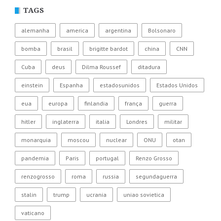
TAGS
alemanha
america
argentina
Bolsonaro
bomba
brasil
brigitte bardot
china
CNN
Cuba
deus
Dilma Roussef
ditadura
einstein
Espanha
estadosunidos
Estados Unidos
eua
europa
finlandia
frança
guerra
hitler
inglaterra
italia
Londres
militar
monarquia
moscou
nuclear
ONU
otan
pandemia
Paris
portugal
Renzo Grosso
renzogrosso
roma
russia
segundaguerra
stalin
trump
ucrania
uniao sovietica
vaticano