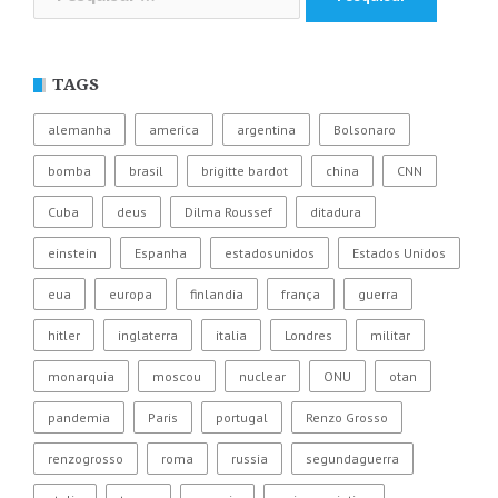
por:
TAGS
alemanha
america
argentina
Bolsonaro
bomba
brasil
brigitte bardot
china
CNN
Cuba
deus
Dilma Roussef
ditadura
einstein
Espanha
estadosunidos
Estados Unidos
eua
europa
finlandia
frança
guerra
hitler
inglaterra
italia
Londres
militar
monarquia
moscou
nuclear
ONU
otan
pandemia
Paris
portugal
Renzo Grosso
renzogrosso
roma
russia
segundaguerra