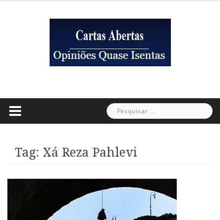
Skip
to
content
Pesquisar
por:
Tag:
Xá Reza Pahlevi