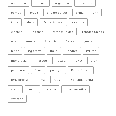
alemanha
america
argentina
Bolsonaro
bomba
brasil
brigitte bardot
china
CNN
Cuba
deus
Dilma Roussef
ditadura
einstein
Espanha
estadosunidos
Estados Unidos
eua
europa
finlandia
frança
guerra
hitler
inglaterra
italia
Londres
militar
monarquia
moscou
nuclear
ONU
otan
pandemia
Paris
portugal
Renzo Grosso
renzogrosso
roma
russia
segundaguerra
stalin
trump
ucrania
uniao sovietica
vaticano