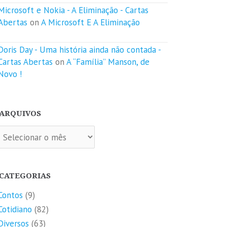
Microsoft e Nokia - A Eliminação - Cartas
Abertas
on
A Microsoft E A Eliminação
Doris Day - Uma história ainda não contada -
Cartas Abertas
on
A “Família” Manson, de
Novo !
ARQUIVOS
quivos
CATEGORIAS
Contos
(9)
Cotidiano
(82)
Diversos
(63)