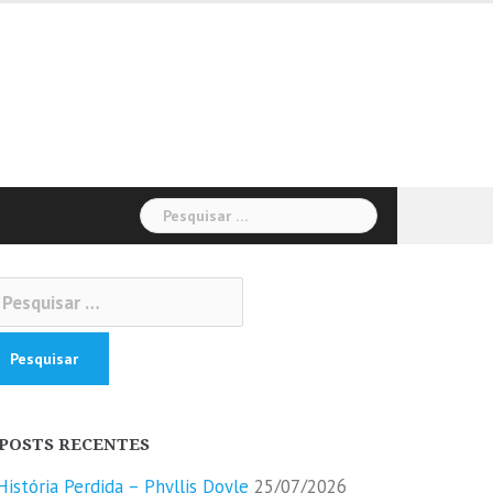
Pesquisar
por:
squisar
r:
POSTS RECENTES
História Perdida – Phyllis Doyle
25/07/2026