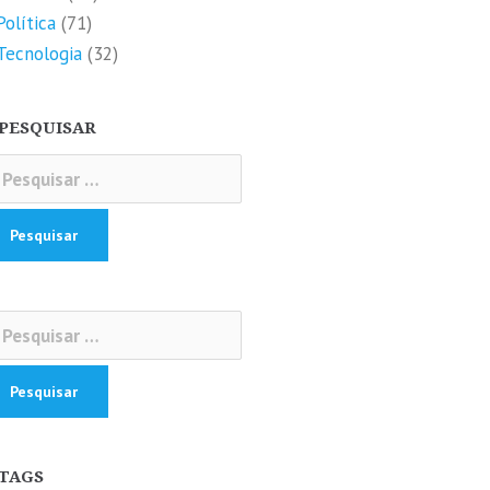
Política
(71)
Tecnologia
(32)
PESQUISAR
squisar
r:
squisar
r:
TAGS