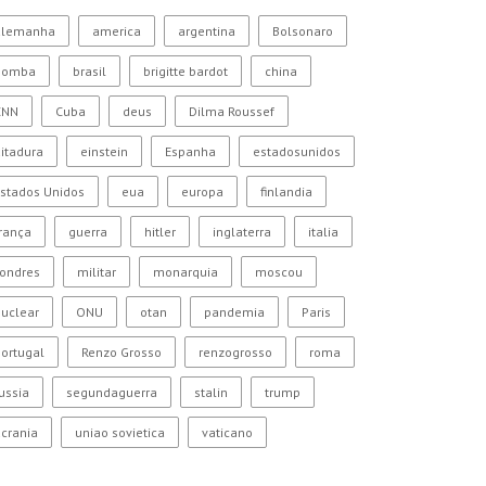
alemanha
america
argentina
Bolsonaro
bomba
brasil
brigitte bardot
china
CNN
Cuba
deus
Dilma Roussef
itadura
einstein
Espanha
estadosunidos
stados Unidos
eua
europa
finlandia
rança
guerra
hitler
inglaterra
italia
Londres
militar
monarquia
moscou
uclear
ONU
otan
pandemia
Paris
ortugal
Renzo Grosso
renzogrosso
roma
ussia
segundaguerra
stalin
trump
crania
uniao sovietica
vaticano