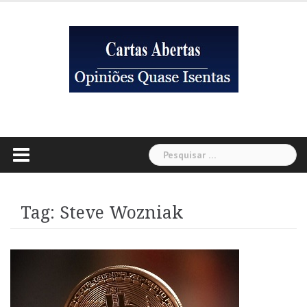
Skip
to
content
Pesquisar
por:
Tag:
Steve Wozniak