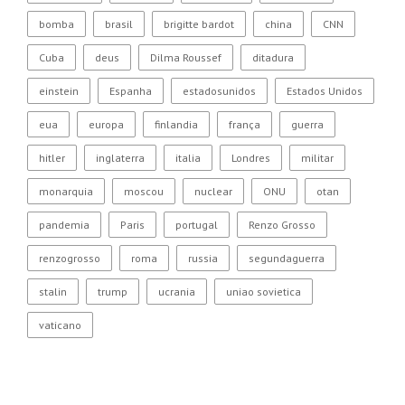
bomba
brasil
brigitte bardot
china
CNN
Cuba
deus
Dilma Roussef
ditadura
einstein
Espanha
estadosunidos
Estados Unidos
eua
europa
finlandia
frança
guerra
hitler
inglaterra
italia
Londres
militar
monarquia
moscou
nuclear
ONU
otan
pandemia
Paris
portugal
Renzo Grosso
renzogrosso
roma
russia
segundaguerra
stalin
trump
ucrania
uniao sovietica
vaticano