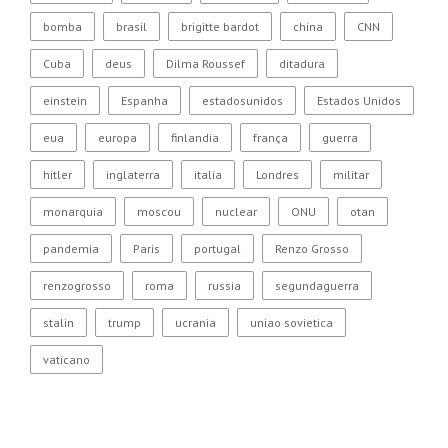
bomba
brasil
brigitte bardot
china
CNN
Cuba
deus
Dilma Roussef
ditadura
einstein
Espanha
estadosunidos
Estados Unidos
eua
europa
finlandia
frança
guerra
hitler
inglaterra
italia
Londres
militar
monarquia
moscou
nuclear
ONU
otan
pandemia
Paris
portugal
Renzo Grosso
renzogrosso
roma
russia
segundaguerra
stalin
trump
ucrania
uniao sovietica
vaticano