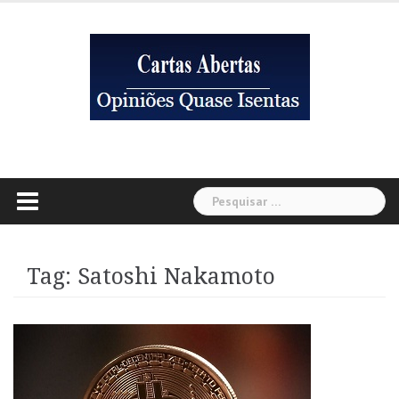
Skip
to
content
Pesquisar
por:
Tag:
Satoshi Nakamoto