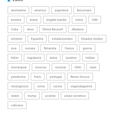
alemanha
america
argentina
Bolsonaro
bomba
brasil
brigitte bardot
china
CNN
Cuba
deus
Dilma Roussef
ditadura
einstein
Espanha
estadosunidos
Estados Unidos
eua
europa
finlandia
frança
guerra
hitler
inglaterra
italia
Londres
militar
monarquia
moscou
nuclear
ONU
otan
pandemia
Paris
portugal
Renzo Grosso
renzogrosso
roma
russia
segundaguerra
stalin
trump
ucrania
uniao sovietica
vaticano