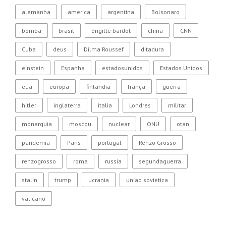
alemanha
america
argentina
Bolsonaro
bomba
brasil
brigitte bardot
china
CNN
Cuba
deus
Dilma Roussef
ditadura
einstein
Espanha
estadosunidos
Estados Unidos
eua
europa
finlandia
frança
guerra
hitler
inglaterra
italia
Londres
militar
monarquia
moscou
nuclear
ONU
otan
pandemia
Paris
portugal
Renzo Grosso
renzogrosso
roma
russia
segundaguerra
stalin
trump
ucrania
uniao sovietica
vaticano