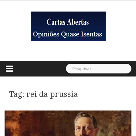
Skip
to
content
Pesquisar
por:
Tag:
rei da prussia