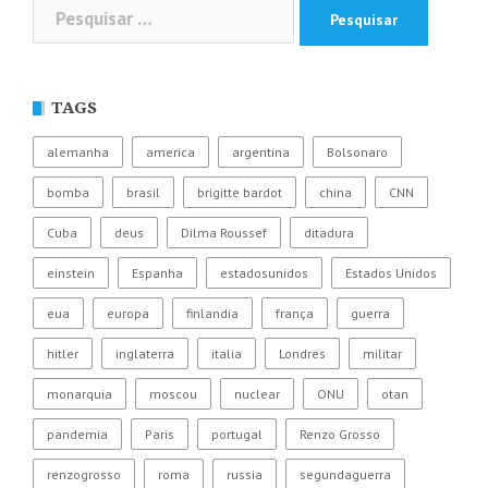
Pesquisar
por:
TAGS
alemanha
america
argentina
Bolsonaro
bomba
brasil
brigitte bardot
china
CNN
Cuba
deus
Dilma Roussef
ditadura
einstein
Espanha
estadosunidos
Estados Unidos
eua
europa
finlandia
frança
guerra
hitler
inglaterra
italia
Londres
militar
monarquia
moscou
nuclear
ONU
otan
pandemia
Paris
portugal
Renzo Grosso
renzogrosso
roma
russia
segundaguerra