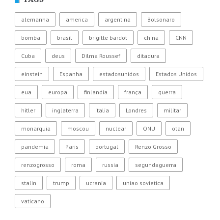
alemanha
america
argentina
Bolsonaro
bomba
brasil
brigitte bardot
china
CNN
Cuba
deus
Dilma Roussef
ditadura
einstein
Espanha
estadosunidos
Estados Unidos
eua
europa
finlandia
frança
guerra
hitler
inglaterra
italia
Londres
militar
monarquia
moscou
nuclear
ONU
otan
pandemia
Paris
portugal
Renzo Grosso
renzogrosso
roma
russia
segundaguerra
stalin
trump
ucrania
uniao sovietica
vaticano