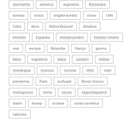
alemanha
america
argentina
Bolsonaro
bomba
brasil
brigitte bardot
china
CNN
Cuba
deus
Dilma Roussef
ditadura
einstein
Espanha
estadosunidos
Estados Unidos
eua
europa
finlandia
frança
guerra
hitler
inglaterra
italia
Londres
militar
monarquia
moscou
nuclear
ONU
otan
pandemia
Paris
portugal
Renzo Grosso
renzogrosso
roma
russia
segundaguerra
stalin
trump
ucrania
uniao sovietica
vaticano