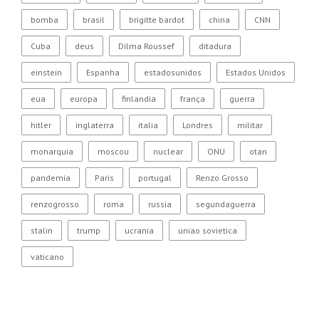
bomba
brasil
brigitte bardot
china
CNN
Cuba
deus
Dilma Roussef
ditadura
einstein
Espanha
estadosunidos
Estados Unidos
eua
europa
finlandia
frança
guerra
hitler
inglaterra
italia
Londres
militar
monarquia
moscou
nuclear
ONU
otan
pandemia
Paris
portugal
Renzo Grosso
renzogrosso
roma
russia
segundaguerra
stalin
trump
ucrania
uniao sovietica
vaticano