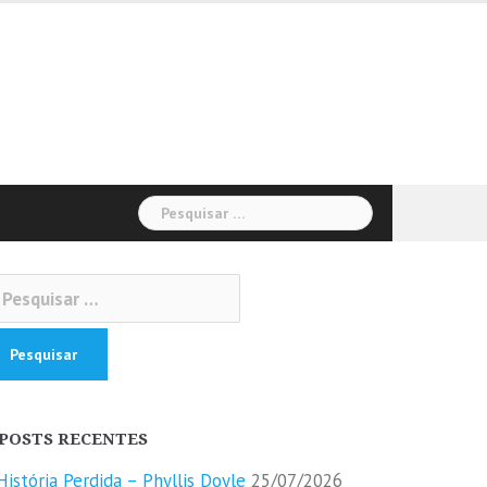
Pesquisar
por:
squisar
r:
POSTS RECENTES
História Perdida – Phyllis Doyle
25/07/2026