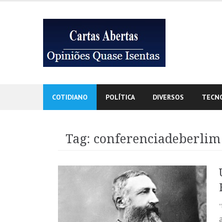
Skip
to
content
COTIDIANO
POLÍTICA
DIVERSOS
TECN
Tag:
conferenciadeberlim