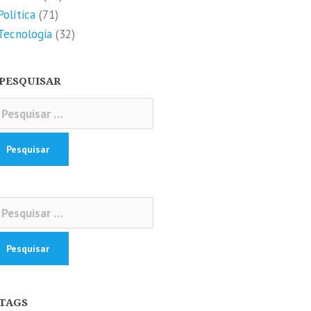
Política
(71)
Tecnologia
(32)
PESQUISAR
squisar
r:
squisar
r:
TAGS