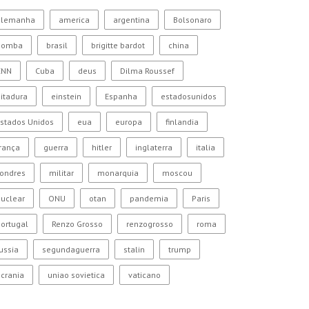
alemanha
america
argentina
Bolsonaro
bomba
brasil
brigitte bardot
china
CNN
Cuba
deus
Dilma Roussef
itadura
einstein
Espanha
estadosunidos
stados Unidos
eua
europa
finlandia
rança
guerra
hitler
inglaterra
italia
Londres
militar
monarquia
moscou
uclear
ONU
otan
pandemia
Paris
ortugal
Renzo Grosso
renzogrosso
roma
ussia
segundaguerra
stalin
trump
crania
uniao sovietica
vaticano