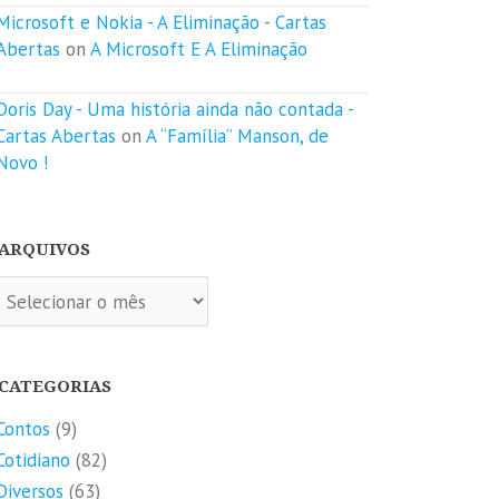
Microsoft e Nokia - A Eliminação - Cartas
Abertas
on
A Microsoft E A Eliminação
Doris Day - Uma história ainda não contada -
Cartas Abertas
on
A “Família” Manson, de
Novo !
ARQUIVOS
quivos
CATEGORIAS
Contos
(9)
Cotidiano
(82)
Diversos
(63)