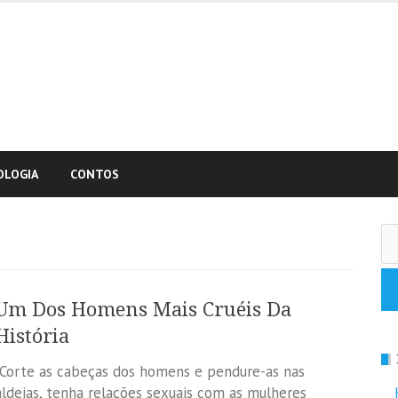
OLOGIA
CONTOS
Pe
po
Um Dos Homens Mais Cruéis Da
História
“Corte as cabeças dos homens e pendure-as nas
aldeias, tenha relações sexuais com as mulheres