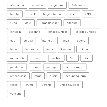
alemanha
america
argentina
Bolsonaro
bomba
brasil
brigitte bardot
china
CNN
Cuba
deus
Dilma Roussef
ditadura
einstein
Espanha
estadosunidos
Estados Unidos
eua
europa
finlandia
frança
guerra
hitler
inglaterra
italia
Londres
militar
monarquia
moscou
nuclear
ONU
otan
pandemia
Paris
portugal
Renzo Grosso
renzogrosso
roma
russia
segundaguerra
stalin
trump
ucrania
uniao sovietica
vaticano