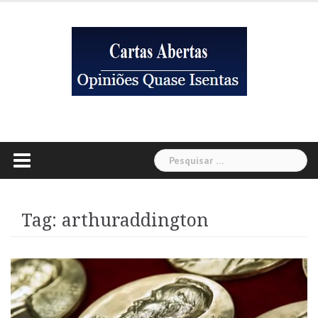
Skip
to
content
Pesquisar
por:
Tag:
arthuraddington