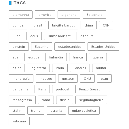
TAGS
alemanha
america
argentina
Bolsonaro
bomba
brasil
brigitte bardot
china
CNN
Cuba
deus
Dilma Roussef
ditadura
einstein
Espanha
estadosunidos
Estados Unidos
eua
europa
finlandia
frança
guerra
hitler
inglaterra
italia
Londres
militar
monarquia
moscou
nuclear
ONU
otan
pandemia
Paris
portugal
Renzo Grosso
renzogrosso
roma
russia
segundaguerra
stalin
trump
ucrania
uniao sovietica
vaticano