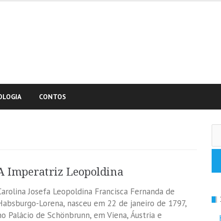
OLOGIA
CONTOS
Pe
po
A Imperatriz Leopoldina
Carolina Josefa Leopoldina Francisca Fernanda de
Habsburgo-Lorena, nasceu em 22 de janeiro de 1797,
no Palácio de Schönbrunn, em Viena, Áustria e