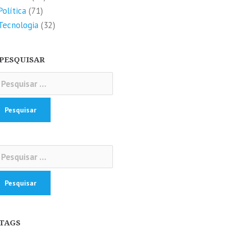
Política
(71)
Tecnologia
(32)
PESQUISAR
squisar
r:
squisar
r:
TAGS