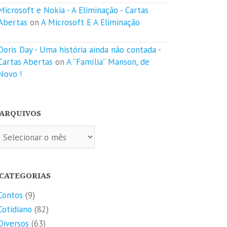
Microsoft e Nokia - A Eliminação - Cartas
Abertas
on
A Microsoft E A Eliminação
Doris Day - Uma história ainda não contada -
Cartas Abertas
on
A “Família” Manson, de
Novo !
ARQUIVOS
quivos
CATEGORIAS
Contos
(9)
Cotidiano
(82)
Diversos
(63)