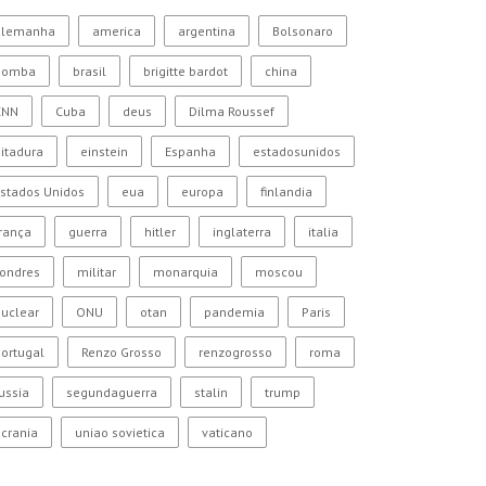
alemanha
america
argentina
Bolsonaro
bomba
brasil
brigitte bardot
china
CNN
Cuba
deus
Dilma Roussef
itadura
einstein
Espanha
estadosunidos
stados Unidos
eua
europa
finlandia
rança
guerra
hitler
inglaterra
italia
Londres
militar
monarquia
moscou
uclear
ONU
otan
pandemia
Paris
ortugal
Renzo Grosso
renzogrosso
roma
ussia
segundaguerra
stalin
trump
crania
uniao sovietica
vaticano