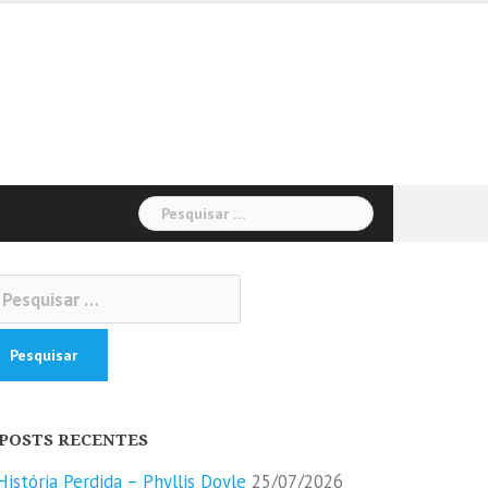
Pesquisar
por:
squisar
r:
POSTS RECENTES
História Perdida – Phyllis Doyle
25/07/2026