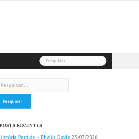
Pesquisar
por:
squisar
r:
POSTS RECENTES
História Perdida – Phyllis Doyle
25/07/2026