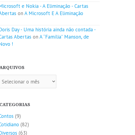
Microsoft e Nokia - A Eliminação - Cartas
Abertas
on
A Microsoft E A Eliminação
Doris Day - Uma história ainda não contada -
Cartas Abertas
on
A “Família” Manson, de
Novo !
ARQUIVOS
quivos
CATEGORIAS
Contos
(9)
Cotidiano
(82)
Diversos
(63)