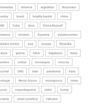
alemanha
america
argentina
Bolsonaro
bomba
brasil
brigitte bardot
china
CNN
Cuba
deus
Dilma Roussef
itadura
einstein
Espanha
estadosunidos
stados Unidos
eua
europa
finlandia
rança
guerra
hitler
inglaterra
italia
Londres
militar
monarquia
moscou
uclear
ONU
otan
pandemia
Paris
ortugal
Renzo Grosso
renzogrosso
roma
ussia
segundaguerra
stalin
trump
crania
uniao sovietica
vaticano