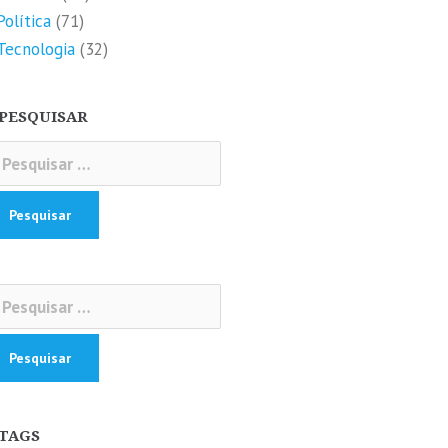
Política
(71)
Tecnologia
(32)
PESQUISAR
squisar
r:
squisar
r:
TAGS