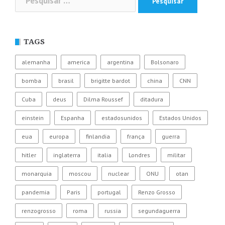
por:
TAGS
alemanha
america
argentina
Bolsonaro
bomba
brasil
brigitte bardot
china
CNN
Cuba
deus
Dilma Roussef
ditadura
einstein
Espanha
estadosunidos
Estados Unidos
eua
europa
finlandia
frança
guerra
hitler
inglaterra
italia
Londres
militar
monarquia
moscou
nuclear
ONU
otan
pandemia
Paris
portugal
Renzo Grosso
renzogrosso
roma
russia
segundaguerra