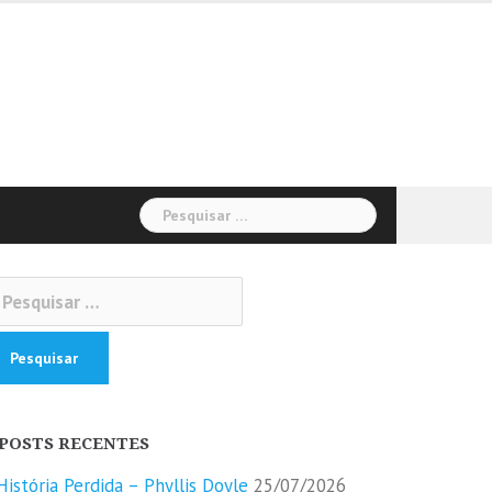
Pesquisar
por:
squisar
r:
POSTS RECENTES
História Perdida – Phyllis Doyle
25/07/2026