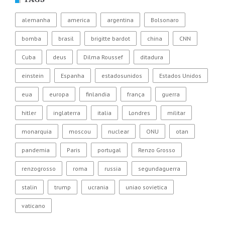
alemanha
america
argentina
Bolsonaro
bomba
brasil
brigitte bardot
china
CNN
Cuba
deus
Dilma Roussef
ditadura
einstein
Espanha
estadosunidos
Estados Unidos
eua
europa
finlandia
frança
guerra
hitler
inglaterra
italia
Londres
militar
monarquia
moscou
nuclear
ONU
otan
pandemia
Paris
portugal
Renzo Grosso
renzogrosso
roma
russia
segundaguerra
stalin
trump
ucrania
uniao sovietica
vaticano