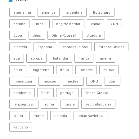
alemanha
america
argentina
Bolsonaro
bomba
brasil
brigitte bardot
china
CNN
Cuba
deus
Dilma Roussef
ditadura
einstein
Espanha
estadosunidos
Estados Unidos
eua
europa
finlandia
frança
guerra
hitler
inglaterra
italia
Londres
militar
monarquia
moscou
nuclear
ONU
otan
pandemia
Paris
portugal
Renzo Grosso
renzogrosso
roma
russia
segundaguerra
stalin
trump
ucrania
uniao sovietica
vaticano