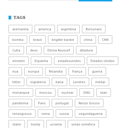
TAGS
alemanha
america
argentina
Bolsonaro
bomba
brasil
brigitte bardot
china
CNN
Cuba
deus
Dilma Roussef
ditadura
einstein
Espanha
estadosunidos
Estados Unidos
eua
europa
finlandia
frança
guerra
hitler
inglaterra
italia
Londres
militar
monarquia
moscou
nuclear
ONU
otan
pandemia
Paris
portugal
Renzo Grosso
renzogrosso
roma
russia
segundaguerra
stalin
trump
ucrania
uniao sovietica