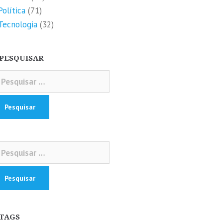
Política
(71)
Tecnologia
(32)
PESQUISAR
squisar
r:
squisar
r:
TAGS