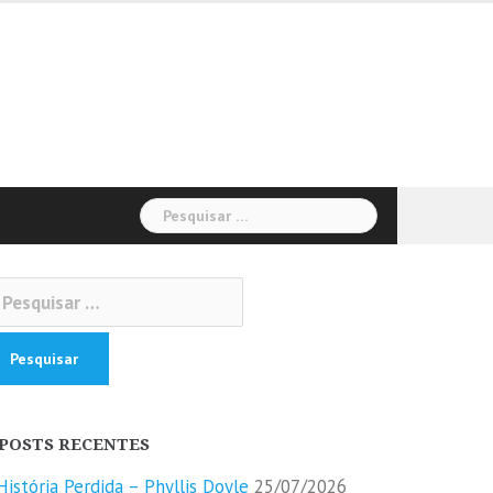
Pesquisar
por:
squisar
r:
POSTS RECENTES
História Perdida – Phyllis Doyle
25/07/2026