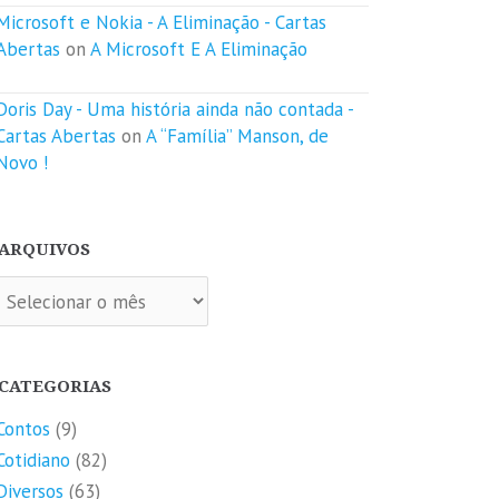
Microsoft e Nokia - A Eliminação - Cartas
Abertas
on
A Microsoft E A Eliminação
Doris Day - Uma história ainda não contada -
Cartas Abertas
on
A “Família” Manson, de
Novo !
ARQUIVOS
quivos
CATEGORIAS
Contos
(9)
Cotidiano
(82)
Diversos
(63)