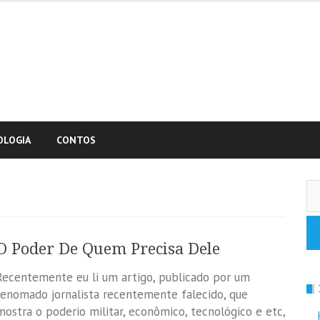
OLOGIA
CONTOS
Pe
po
O Poder De Quem Precisa Dele
Recentemente eu li um artigo, publicado por um
renomado jornalista recentemente falecido, que
mostra o poderio militar, econômico, tecnológico e etc,