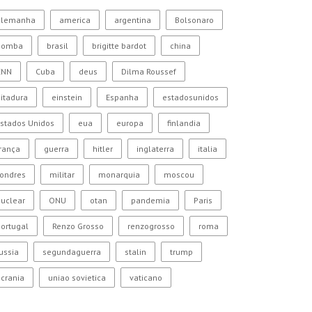
alemanha
america
argentina
Bolsonaro
bomba
brasil
brigitte bardot
china
CNN
Cuba
deus
Dilma Roussef
itadura
einstein
Espanha
estadosunidos
stados Unidos
eua
europa
finlandia
rança
guerra
hitler
inglaterra
italia
Londres
militar
monarquia
moscou
uclear
ONU
otan
pandemia
Paris
ortugal
Renzo Grosso
renzogrosso
roma
ussia
segundaguerra
stalin
trump
crania
uniao sovietica
vaticano