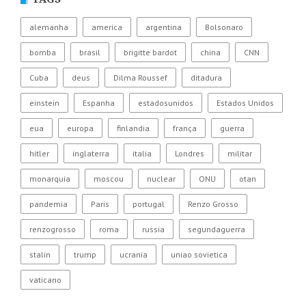
alemanha
america
argentina
Bolsonaro
bomba
brasil
brigitte bardot
china
CNN
Cuba
deus
Dilma Roussef
ditadura
einstein
Espanha
estadosunidos
Estados Unidos
eua
europa
finlandia
frança
guerra
hitler
inglaterra
italia
Londres
militar
monarquia
moscou
nuclear
ONU
otan
pandemia
Paris
portugal
Renzo Grosso
renzogrosso
roma
russia
segundaguerra
stalin
trump
ucrania
uniao sovietica
vaticano