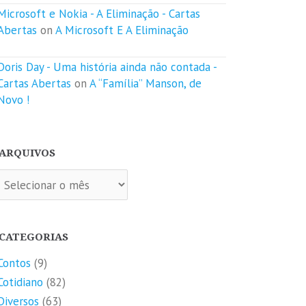
Microsoft e Nokia - A Eliminação - Cartas
Abertas
on
A Microsoft E A Eliminação
Doris Day - Uma história ainda não contada -
Cartas Abertas
on
A “Família” Manson, de
Novo !
ARQUIVOS
quivos
CATEGORIAS
Contos
(9)
Cotidiano
(82)
Diversos
(63)