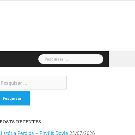
Pesquisar
por:
squisar
r:
POSTS RECENTES
História Perdida – Phyllis Doyle
25/07/2026