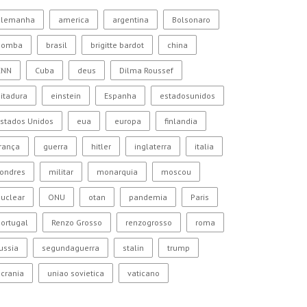
alemanha
america
argentina
Bolsonaro
bomba
brasil
brigitte bardot
china
CNN
Cuba
deus
Dilma Roussef
itadura
einstein
Espanha
estadosunidos
stados Unidos
eua
europa
finlandia
rança
guerra
hitler
inglaterra
italia
Londres
militar
monarquia
moscou
uclear
ONU
otan
pandemia
Paris
ortugal
Renzo Grosso
renzogrosso
roma
ussia
segundaguerra
stalin
trump
crania
uniao sovietica
vaticano