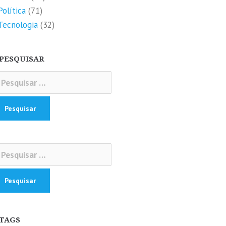
Política
(71)
Tecnologia
(32)
PESQUISAR
squisar
r:
squisar
r:
TAGS