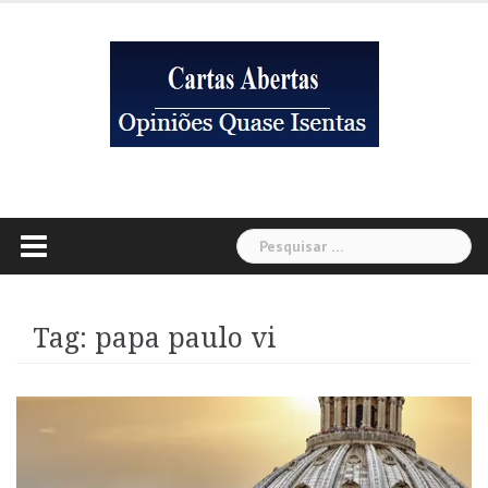
Skip
to
content
Pesquisar
por:
Tag:
papa paulo vi