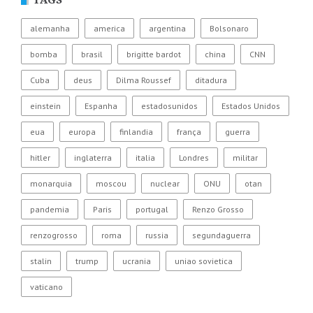
alemanha
america
argentina
Bolsonaro
bomba
brasil
brigitte bardot
china
CNN
Cuba
deus
Dilma Roussef
ditadura
einstein
Espanha
estadosunidos
Estados Unidos
eua
europa
finlandia
frança
guerra
hitler
inglaterra
italia
Londres
militar
monarquia
moscou
nuclear
ONU
otan
pandemia
Paris
portugal
Renzo Grosso
renzogrosso
roma
russia
segundaguerra
stalin
trump
ucrania
uniao sovietica
vaticano