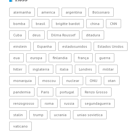
alemanha
america
argentina
Bolsonaro
bomba
brasil
brigitte bardot
china
CNN
Cuba
deus
Dilma Roussef
ditadura
einstein
Espanha
estadosunidos
Estados Unidos
eua
europa
finlandia
frança
guerra
hitler
inglaterra
italia
Londres
militar
monarquia
moscou
nuclear
ONU
otan
pandemia
Paris
portugal
Renzo Grosso
renzogrosso
roma
russia
segundaguerra
stalin
trump
ucrania
uniao sovietica
vaticano