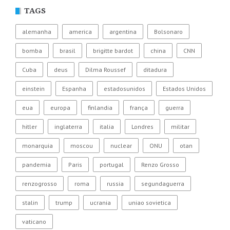
TAGS
alemanha
america
argentina
Bolsonaro
bomba
brasil
brigitte bardot
china
CNN
Cuba
deus
Dilma Roussef
ditadura
einstein
Espanha
estadosunidos
Estados Unidos
eua
europa
finlandia
frança
guerra
hitler
inglaterra
italia
Londres
militar
monarquia
moscou
nuclear
ONU
otan
pandemia
Paris
portugal
Renzo Grosso
renzogrosso
roma
russia
segundaguerra
stalin
trump
ucrania
uniao sovietica
vaticano