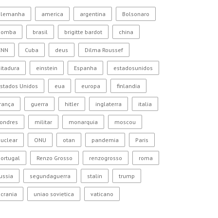
alemanha
america
argentina
Bolsonaro
bomba
brasil
brigitte bardot
china
CNN
Cuba
deus
Dilma Roussef
itadura
einstein
Espanha
estadosunidos
stados Unidos
eua
europa
finlandia
rança
guerra
hitler
inglaterra
italia
Londres
militar
monarquia
moscou
uclear
ONU
otan
pandemia
Paris
ortugal
Renzo Grosso
renzogrosso
roma
ussia
segundaguerra
stalin
trump
crania
uniao sovietica
vaticano