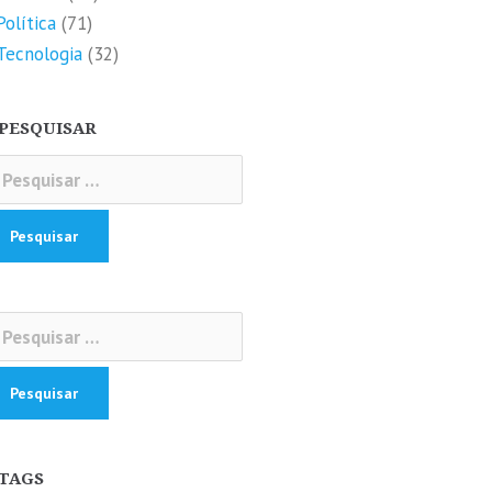
Política
(71)
Tecnologia
(32)
PESQUISAR
squisar
r:
squisar
r:
TAGS