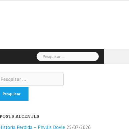
Pesquisar
por:
squisar
r:
POSTS RECENTES
História Perdida – Phyllis Doyle
25/07/2026