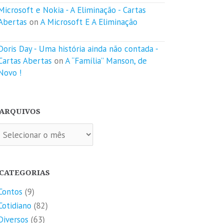
Microsoft e Nokia - A Eliminação - Cartas
Abertas
on
A Microsoft E A Eliminação
Doris Day - Uma história ainda não contada -
Cartas Abertas
on
A “Família” Manson, de
Novo !
ARQUIVOS
quivos
CATEGORIAS
Contos
(9)
Cotidiano
(82)
Diversos
(63)