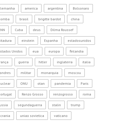
alemanha
america
argentina
Bolsonaro
bomba
brasil
brigitte bardot
china
CNN
Cuba
deus
Dilma Roussef
itadura
einstein
Espanha
estadosunidos
stados Unidos
eua
europa
finlandia
rança
guerra
hitler
inglaterra
italia
Londres
militar
monarquia
moscou
uclear
ONU
otan
pandemia
Paris
ortugal
Renzo Grosso
renzogrosso
roma
ussia
segundaguerra
stalin
trump
crania
uniao sovietica
vaticano