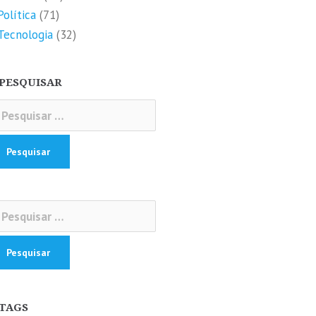
Política
(71)
Tecnologia
(32)
PESQUISAR
squisar
r:
squisar
r:
TAGS