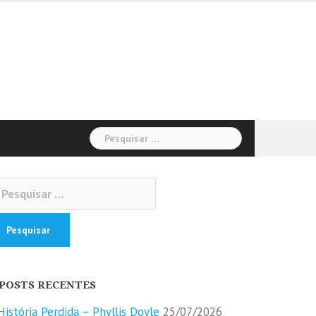
Pesquisar
por:
squisar
r:
POSTS RECENTES
História Perdida – Phyllis Doyle
25/07/2026