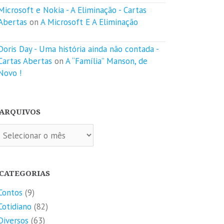
Microsoft e Nokia - A Eliminação - Cartas
Abertas
on
A Microsoft E A Eliminação
Doris Day - Uma história ainda não contada -
Cartas Abertas
on
A “Família” Manson, de
Novo !
ARQUIVOS
quivos
CATEGORIAS
Contos
(9)
Cotidiano
(82)
Diversos
(63)