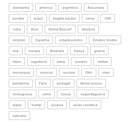
alemanha
america
argentina
Bolsonaro
bomba
brasil
brigitte bardot
china
CNN
Cuba
deus
Dilma Roussef
ditadura
einstein
Espanha
estadosunidos
Estados Unidos
eua
europa
finlandia
frança
guerra
hitler
inglaterra
italia
Londres
militar
monarquia
moscou
nuclear
ONU
otan
pandemia
Paris
portugal
Renzo Grosso
renzogrosso
roma
russia
segundaguerra
stalin
trump
ucrania
uniao sovietica
vaticano