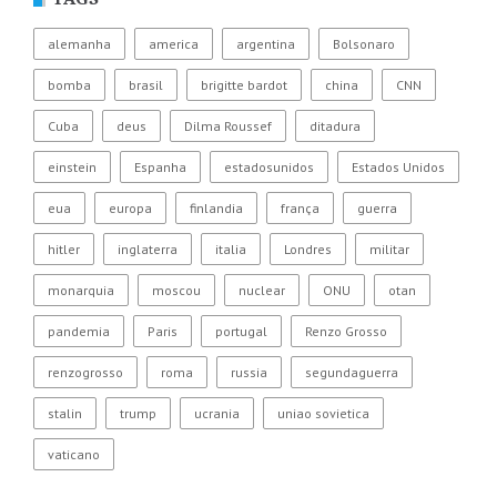
alemanha
america
argentina
Bolsonaro
bomba
brasil
brigitte bardot
china
CNN
Cuba
deus
Dilma Roussef
ditadura
einstein
Espanha
estadosunidos
Estados Unidos
eua
europa
finlandia
frança
guerra
hitler
inglaterra
italia
Londres
militar
monarquia
moscou
nuclear
ONU
otan
pandemia
Paris
portugal
Renzo Grosso
renzogrosso
roma
russia
segundaguerra
stalin
trump
ucrania
uniao sovietica
vaticano