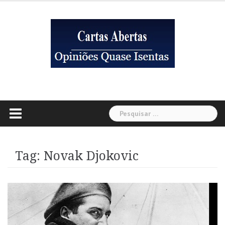
Skip
to
content
Pesquisar
por:
Tag:
Novak Djokovic