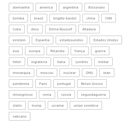
alemanha
america
argentina
Bolsonaro
bomba
brasil
brigitte bardot
china
CNN
Cuba
deus
Dilma Roussef
ditadura
einstein
Espanha
estadosunidos
Estados Unidos
eua
europa
finlandia
frança
guerra
hitler
inglaterra
italia
Londres
militar
monarquia
moscou
nuclear
ONU
otan
pandemia
Paris
portugal
Renzo Grosso
renzogrosso
roma
russia
segundaguerra
stalin
trump
ucrania
uniao sovietica
vaticano