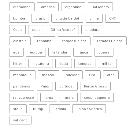
alemanha
america
argentina
Bolsonaro
bomba
brasil
brigitte bardot
china
CNN
Cuba
deus
Dilma Roussef
ditadura
einstein
Espanha
estadosunidos
Estados Unidos
eua
europa
finlandia
frança
guerra
hitler
inglaterra
italia
Londres
militar
monarquia
moscou
nuclear
ONU
otan
pandemia
Paris
portugal
Renzo Grosso
renzogrosso
roma
russia
segundaguerra
stalin
trump
ucrania
uniao sovietica
vaticano