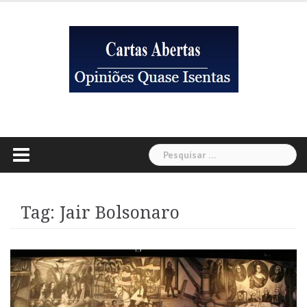
Skip
to
content
Pesquisar
por:
Tag:
Jair Bolsonaro