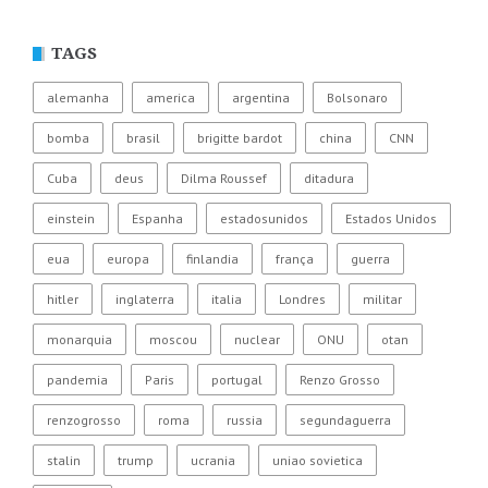
TAGS
alemanha
america
argentina
Bolsonaro
bomba
brasil
brigitte bardot
china
CNN
Cuba
deus
Dilma Roussef
ditadura
einstein
Espanha
estadosunidos
Estados Unidos
eua
europa
finlandia
frança
guerra
hitler
inglaterra
italia
Londres
militar
monarquia
moscou
nuclear
ONU
otan
pandemia
Paris
portugal
Renzo Grosso
renzogrosso
roma
russia
segundaguerra
stalin
trump
ucrania
uniao sovietica