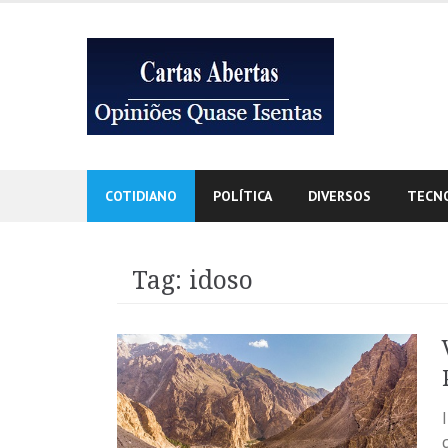
Skip
to
content
COTIDIANO
POLÍTICA
DIVERSOS
TECN
Tag:
idoso