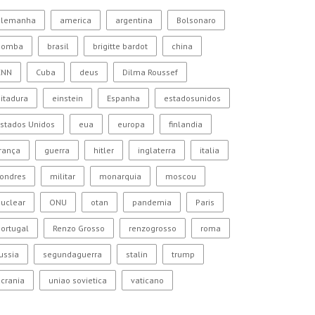
alemanha
america
argentina
Bolsonaro
bomba
brasil
brigitte bardot
china
CNN
Cuba
deus
Dilma Roussef
itadura
einstein
Espanha
estadosunidos
stados Unidos
eua
europa
finlandia
rança
guerra
hitler
inglaterra
italia
Londres
militar
monarquia
moscou
uclear
ONU
otan
pandemia
Paris
ortugal
Renzo Grosso
renzogrosso
roma
ussia
segundaguerra
stalin
trump
crania
uniao sovietica
vaticano