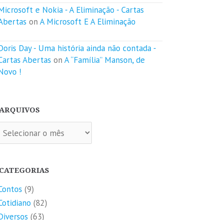
Microsoft e Nokia - A Eliminação - Cartas
Abertas
on
A Microsoft E A Eliminação
Doris Day - Uma história ainda não contada -
Cartas Abertas
on
A “Família” Manson, de
Novo !
ARQUIVOS
quivos
CATEGORIAS
Contos
(9)
Cotidiano
(82)
Diversos
(63)