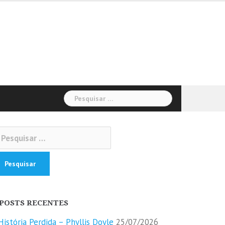
Pesquisar
por:
squisar
r:
POSTS RECENTES
História Perdida – Phyllis Doyle
25/07/2026