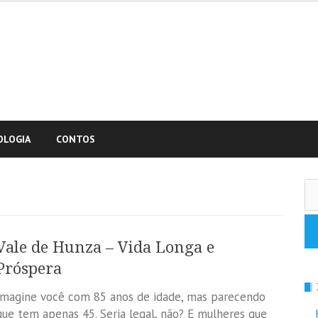
OLOGIA
CONTOS
Pe
po
Vale de Hunza – Vida Longa e
Próspera
Imagine você com 85 anos de idade, mas parecendo
que tem apenas 45. Seria legal, não? E mulheres que