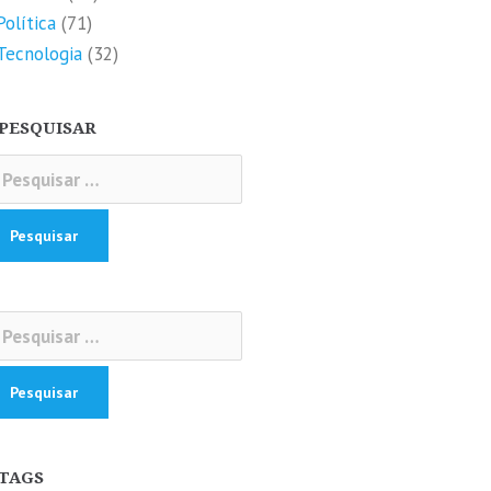
Política
(71)
Tecnologia
(32)
PESQUISAR
squisar
r:
squisar
r:
TAGS