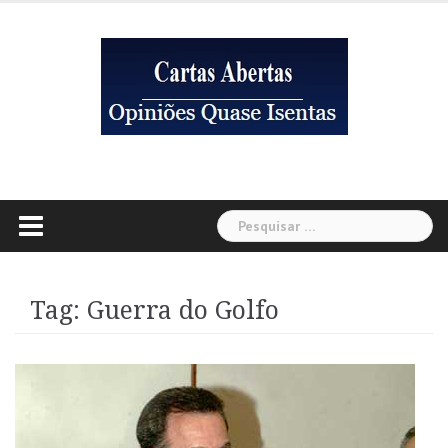
Skip
to
content
Pesquisar
por:
Tag:
Guerra do Golfo