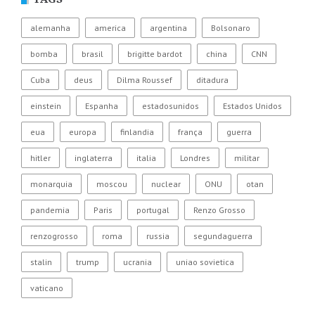
alemanha
america
argentina
Bolsonaro
bomba
brasil
brigitte bardot
china
CNN
Cuba
deus
Dilma Roussef
ditadura
einstein
Espanha
estadosunidos
Estados Unidos
eua
europa
finlandia
frança
guerra
hitler
inglaterra
italia
Londres
militar
monarquia
moscou
nuclear
ONU
otan
pandemia
Paris
portugal
Renzo Grosso
renzogrosso
roma
russia
segundaguerra
stalin
trump
ucrania
uniao sovietica
vaticano