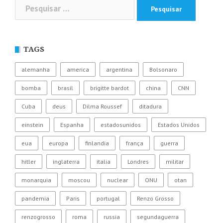
Pesquisar
por:
TAGS
alemanha
america
argentina
Bolsonaro
bomba
brasil
brigitte bardot
china
CNN
Cuba
deus
Dilma Roussef
ditadura
einstein
Espanha
estadosunidos
Estados Unidos
eua
europa
finlandia
frança
guerra
hitler
inglaterra
italia
Londres
militar
monarquia
moscou
nuclear
ONU
otan
pandemia
Paris
portugal
Renzo Grosso
renzogrosso
roma
russia
segundaguerra