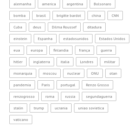
alemanha
america
argentina
Bolsonaro
bomba
brasil
brigitte bardot
china
CNN
Cuba
deus
Dilma Roussef
ditadura
einstein
Espanha
estadosunidos
Estados Unidos
eua
europa
finlandia
frança
guerra
hitler
inglaterra
italia
Londres
militar
monarquia
moscou
nuclear
ONU
otan
pandemia
Paris
portugal
Renzo Grosso
renzogrosso
roma
russia
segundaguerra
stalin
trump
ucrania
uniao sovietica
vaticano