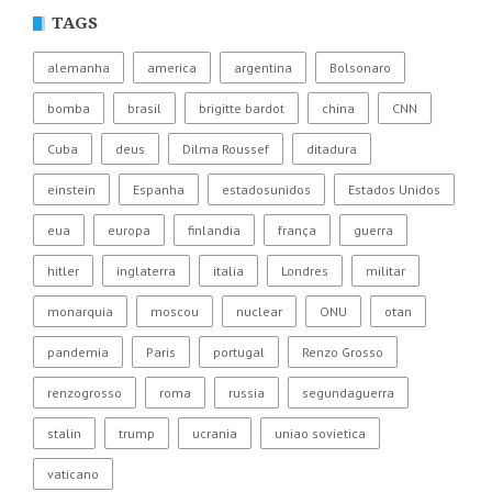
TAGS
alemanha
america
argentina
Bolsonaro
bomba
brasil
brigitte bardot
china
CNN
Cuba
deus
Dilma Roussef
ditadura
einstein
Espanha
estadosunidos
Estados Unidos
eua
europa
finlandia
frança
guerra
hitler
inglaterra
italia
Londres
militar
monarquia
moscou
nuclear
ONU
otan
pandemia
Paris
portugal
Renzo Grosso
renzogrosso
roma
russia
segundaguerra
stalin
trump
ucrania
uniao sovietica
vaticano