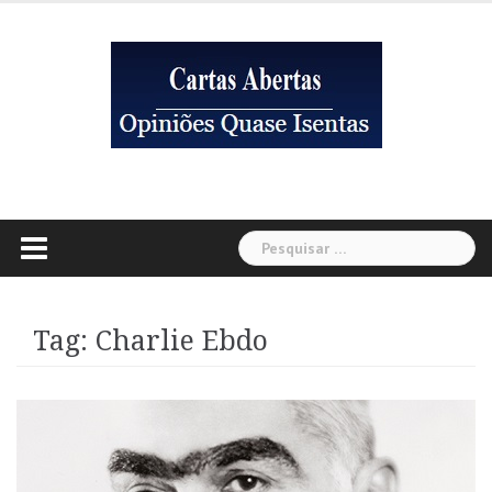
Skip
to
content
Pesquisar
por:
Tag:
Charlie Ebdo