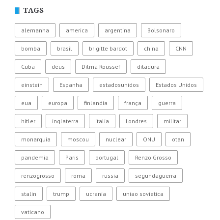
TAGS
alemanha
america
argentina
Bolsonaro
bomba
brasil
brigitte bardot
china
CNN
Cuba
deus
Dilma Roussef
ditadura
einstein
Espanha
estadosunidos
Estados Unidos
eua
europa
finlandia
frança
guerra
hitler
inglaterra
italia
Londres
militar
monarquia
moscou
nuclear
ONU
otan
pandemia
Paris
portugal
Renzo Grosso
renzogrosso
roma
russia
segundaguerra
stalin
trump
ucrania
uniao sovietica
vaticano