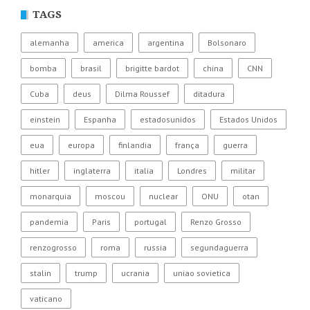
TAGS
alemanha
america
argentina
Bolsonaro
bomba
brasil
brigitte bardot
china
CNN
Cuba
deus
Dilma Roussef
ditadura
einstein
Espanha
estadosunidos
Estados Unidos
eua
europa
finlandia
frança
guerra
hitler
inglaterra
italia
Londres
militar
monarquia
moscou
nuclear
ONU
otan
pandemia
Paris
portugal
Renzo Grosso
renzogrosso
roma
russia
segundaguerra
stalin
trump
ucrania
uniao sovietica
vaticano