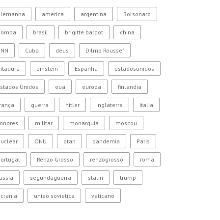
alemanha
america
argentina
Bolsonaro
bomba
brasil
brigitte bardot
china
CNN
Cuba
deus
Dilma Roussef
itadura
einstein
Espanha
estadosunidos
stados Unidos
eua
europa
finlandia
rança
guerra
hitler
inglaterra
italia
Londres
militar
monarquia
moscou
uclear
ONU
otan
pandemia
Paris
ortugal
Renzo Grosso
renzogrosso
roma
ussia
segundaguerra
stalin
trump
crania
uniao sovietica
vaticano