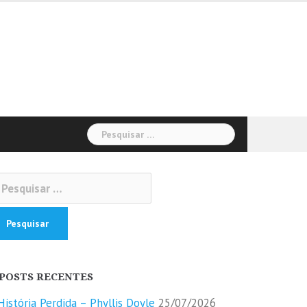
Pesquisar
por:
squisar
r:
POSTS RECENTES
História Perdida – Phyllis Doyle
25/07/2026