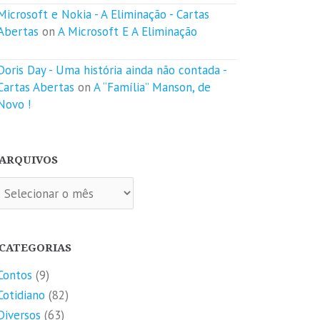
Microsoft e Nokia - A Eliminação - Cartas
Abertas
on
A Microsoft E A Eliminação
Doris Day - Uma história ainda não contada -
Cartas Abertas
on
A “Família” Manson, de
Novo !
ARQUIVOS
quivos
CATEGORIAS
Contos
(9)
Cotidiano
(82)
Diversos
(63)