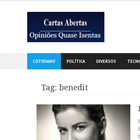
Skip
to
content
COTIDIANO
POLÍTICA
DIVERSOS
TECN
Tag:
benedit