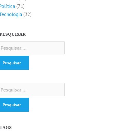
Política
(71)
Tecnologia
(32)
PESQUISAR
squisar
r:
squisar
r:
TAGS