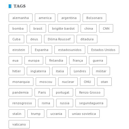
TAGS
alemanha
america
argentina
Bolsonaro
bomba
brasil
brigitte bardot
china
CNN
Cuba
deus
Dilma Roussef
ditadura
einstein
Espanha
estadosunidos
Estados Unidos
eua
europa
finlandia
frança
guerra
hitler
inglaterra
italia
Londres
militar
monarquia
moscou
nuclear
ONU
otan
pandemia
Paris
portugal
Renzo Grosso
renzogrosso
roma
russia
segundaguerra
stalin
trump
ucrania
uniao sovietica
vaticano