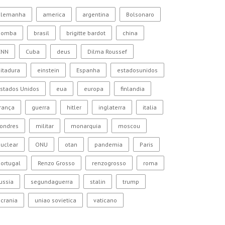
alemanha
america
argentina
Bolsonaro
bomba
brasil
brigitte bardot
china
CNN
Cuba
deus
Dilma Roussef
itadura
einstein
Espanha
estadosunidos
stados Unidos
eua
europa
finlandia
rança
guerra
hitler
inglaterra
italia
Londres
militar
monarquia
moscou
uclear
ONU
otan
pandemia
Paris
ortugal
Renzo Grosso
renzogrosso
roma
ussia
segundaguerra
stalin
trump
crania
uniao sovietica
vaticano