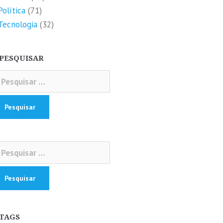
Política
(71)
Tecnologia
(32)
PESQUISAR
squisar
r:
squisar
r:
TAGS