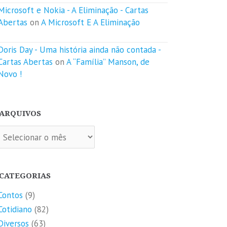
Microsoft e Nokia - A Eliminação - Cartas
Abertas
on
A Microsoft E A Eliminação
Doris Day - Uma história ainda não contada -
Cartas Abertas
on
A “Família” Manson, de
Novo !
ARQUIVOS
quivos
CATEGORIAS
Contos
(9)
Cotidiano
(82)
Diversos
(63)