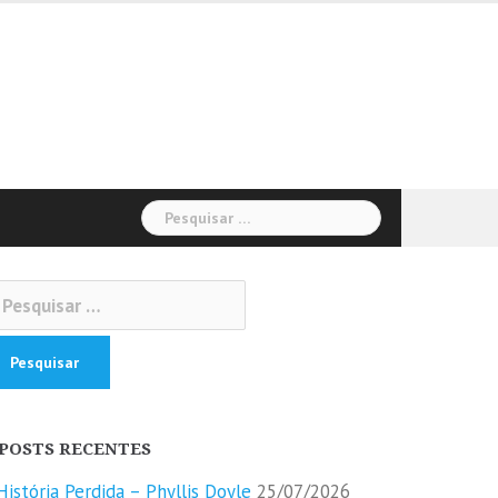
Pesquisar
por:
squisar
r:
POSTS RECENTES
História Perdida – Phyllis Doyle
25/07/2026