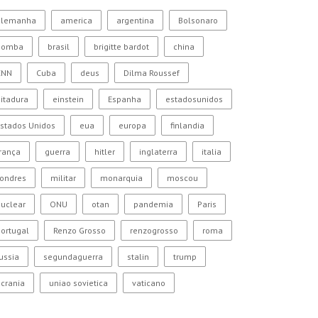
alemanha
america
argentina
Bolsonaro
bomba
brasil
brigitte bardot
china
CNN
Cuba
deus
Dilma Roussef
itadura
einstein
Espanha
estadosunidos
stados Unidos
eua
europa
finlandia
rança
guerra
hitler
inglaterra
italia
Londres
militar
monarquia
moscou
uclear
ONU
otan
pandemia
Paris
ortugal
Renzo Grosso
renzogrosso
roma
ussia
segundaguerra
stalin
trump
crania
uniao sovietica
vaticano