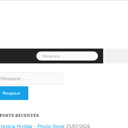
Pesquisar
por:
squisar
r:
POSTS RECENTES
História Perdida – Phyllis Doyle
25/07/2026