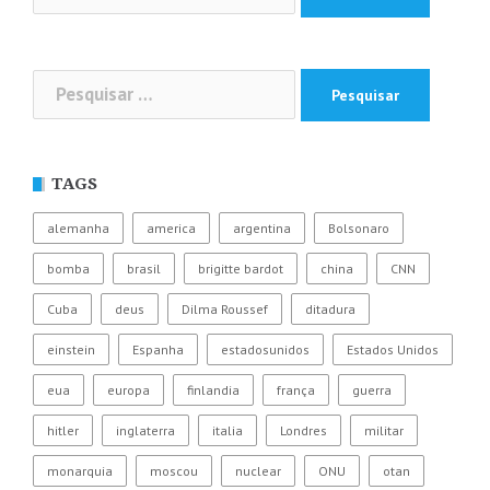
por:
Pesquisar
por:
TAGS
alemanha
america
argentina
Bolsonaro
bomba
brasil
brigitte bardot
china
CNN
Cuba
deus
Dilma Roussef
ditadura
einstein
Espanha
estadosunidos
Estados Unidos
eua
europa
finlandia
frança
guerra
hitler
inglaterra
italia
Londres
militar
monarquia
moscou
nuclear
ONU
otan