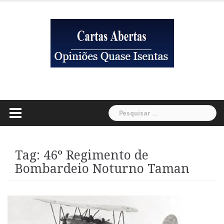
Skip
to
content
Pesquisar
por:
Tag:
46º Regimento de
Bombardeio Noturno Taman