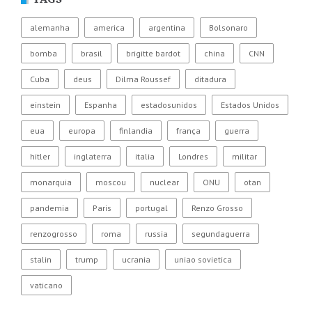
alemanha
america
argentina
Bolsonaro
bomba
brasil
brigitte bardot
china
CNN
Cuba
deus
Dilma Roussef
ditadura
einstein
Espanha
estadosunidos
Estados Unidos
eua
europa
finlandia
frança
guerra
hitler
inglaterra
italia
Londres
militar
monarquia
moscou
nuclear
ONU
otan
pandemia
Paris
portugal
Renzo Grosso
renzogrosso
roma
russia
segundaguerra
stalin
trump
ucrania
uniao sovietica
vaticano