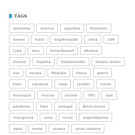
TAGS
alemanha
america
argentina
Bolsonaro
bomba
brasil
brigitte bardot
china
CNN
Cuba
deus
Dilma Roussef
ditadura
einstein
Espanha
estadosunidos
Estados Unidos
eua
europa
finlandia
frança
guerra
hitler
inglaterra
italia
Londres
militar
monarquia
moscou
nuclear
ONU
otan
pandemia
Paris
portugal
Renzo Grosso
renzogrosso
roma
russia
segundaguerra
stalin
trump
ucrania
uniao sovietica