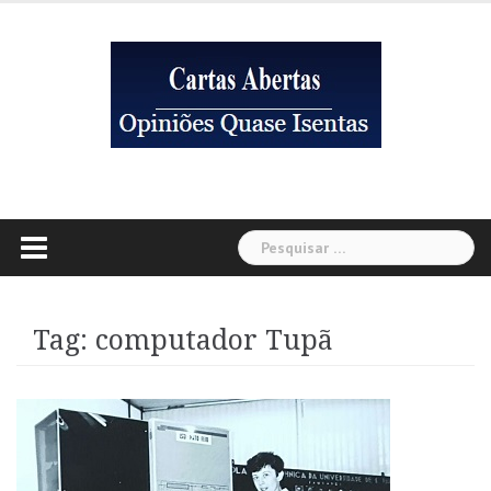
Skip
to
content
Pesquisar
por:
Tag:
computador Tupã